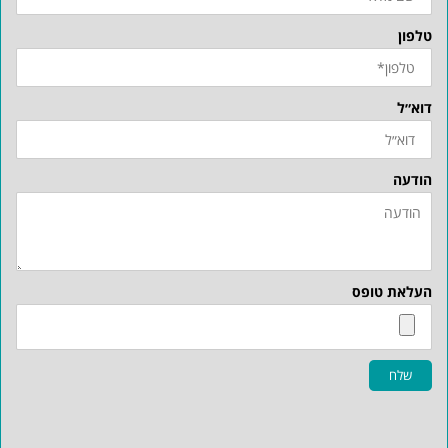
טלפון
דוא״ל
הודעה
העלאת טופס
שלח