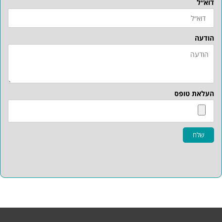
דוא״ל
הודעה
העלאת טופס
שלח