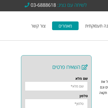
לשיחה עם נציג:
03-6888618
נה תעסוקתית
מאמרים
צור קשר
השאירו פרטים
שם מלא
ל את
ם וגם
תקווה
טלפון