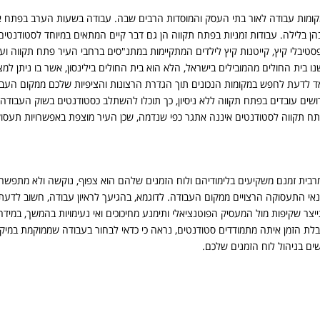
מקומות עבודה לאור בתי העסק והמוסדות הרבים שבה. עבודה בשעות הערב בפתח א
ן בלילה. עבודות זמניות בפתח תקווה הן גם דבר קיים המתאים במיוחד לסטודנטים
בלי קיץ, קייטנות קיץ לילדים המתקיימות במתנ"סים ברחבי העיר פתח תקווה ועו
ית החולים מהמובילים בישראל, הלא הוא בית החולים בילינסון, אשר בו ניתן למצוא
אד לדעת לחפש במקומות הנכונים תוך הגדרת הרצונות והציפיות שלכם ממקום העב
שים עובדים בפתח תקווה ללא ניסיון, כך תוכלו להשתלב כסטודנטים בשוק העבודה 
תח תקווה לסטודנטים איננה אתגר כפי שנדמה, שכן העיר מוצפת באפשרויות תעסו
מרבית זמנם משקיעים בלימודיהם ולוח הזמנים שלהם הוא צפוף, נוקשה ולא מתפשר,
י התעסוקה הרצויים ממקום העבודה. לדוגמא, בהגיעך לראיון עבודה, חשוב לדע
יצר שקיפות מול המעסיק הפוטנציאלי ותימנע מחיכוכים ואי נעימויות בהמשך, במידה
בלת הזמן איתה מתמודדים סטודנטים, נראה כי כדאי לבחור בעבודה שממוקמת במיקו
שים בניהול לוח הזמנים שלכם.