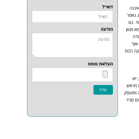
דוא״ל
יננה
, נאמר
ד. גם
הודעה
 מגוון
ודה
ואף
קה רבות
העלאת טופס
 יש
ת מראש
שלח
 ותועסק
ם סביר