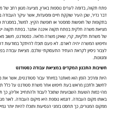
פתח תקווה, בדומה לערים נוספות בארץ, מציעה מגוון רחב של 
דבר נדיר, שכן העיר שוקקת חיים ומסעדות, אשר עיקר העבודה בה
בתקופות של חופשות סמסטר או חופשת הקיץ. למשל, במסגרת פסטי
מציאת משרה חלקית בפתח תקווה איננה אתגר. בפתח תקווה ישנו ב
של משרות חלקיות, קרי, שאינן משרה מלאה. כסטודנט, חשוב מ
וחיפוש המשרה יהיה לאורם. לא פעם תוכלו להיתקל במודעות דרו
לצבור ניסיון לקראת העתיד התעסוקתי שלכם. מציאת עבודה בפ
ומגוונות.
חשיבות התכנון המקדים במציאת עבודה כסטודנט
היות ומרכיב הזמן הוא מאתגר במיוחד עבור סטודנטים, אשר את 
לחשוב ולתכנן מראש בעת חיפוש אחר משרת סטודנט על כלל תנא
מהי כמות השעות השבועיות שתוכל לעבוד ולהתחייב אליהן, כך תי
באותו מקום העבודה. דוגמא נוספת היא מיקום העבודה. לאור מג
ממקום המגורים, כך תחסכו בזמני הנסיעות ותוכלו להיות יותר גמי