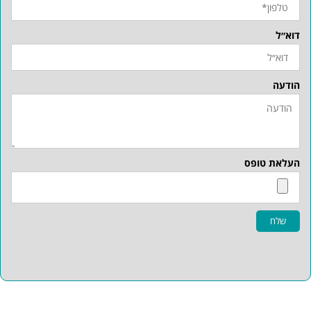
דוא״ל
הודעה
העלאת טופס
שלח